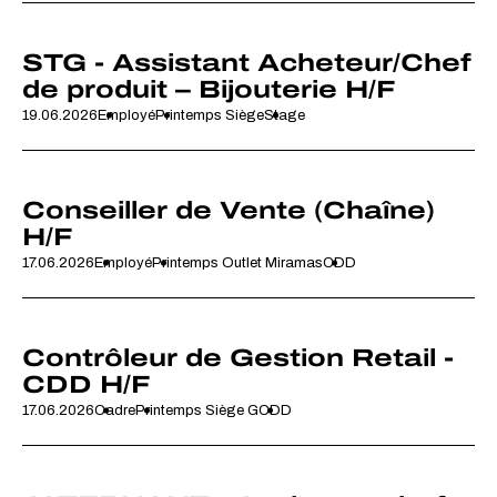
STG - Assistant Acheteur/Chef
de produit – Bijouterie H/F
19.06.2026
Employé
Printemps Siège
Stage
Conseiller de Vente (Chaîne)
H/F
17.06.2026
Employé
Printemps Outlet Miramas
CDD
Contrôleur de Gestion Retail -
CDD H/F
17.06.2026
Cadre
Printemps Siège G
CDD