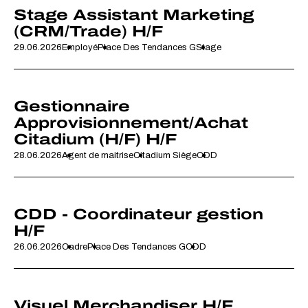
Stage Assistant Marketing
(CRM/Trade) H/F
29.06.2026
Employé
Place Des Tendances G
Stage
Gestionnaire
Approvisionnement/Achat
Citadium (H/F) H/F
28.06.2026
Agent de maitrise
Citadium Siège
CDD
CDD - Coordinateur gestion
H/F
26.06.2026
Cadre
Place Des Tendances G
CDD
Visuel Merchandiser H/F