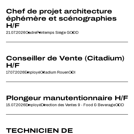
Chef de projet architecture
éphémère et scénographies
H/F
21.07.2026
Cadre
Printemps Siège G
CDD
Conseiller de Vente (Citadium)
H/F
17.07.2026
Employé
Citadium Rouen
CDI
Plongeur manutentionnaire H/F
15.07.2026
Employé
Direction des Ventes 9 - Food & Beverage
CDD
TECHNICIEN DE