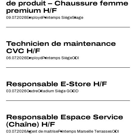
de produit – Chaussure femme
premium H/F
09.07.2026
Employé
Printemps Siège
Stage
Technicien de maintenance
CVC H/F
06.07.2026
Employé
Printemps Siège
CDI
Responsable E-Store H/F
03.07.2026
Cadre
Citadium Siège G
CDD
Responsable Espace Service
(Chaîne) H/F
03.07.2026
Agent de maitrise
Printemps Marseille Terrasses
CDI