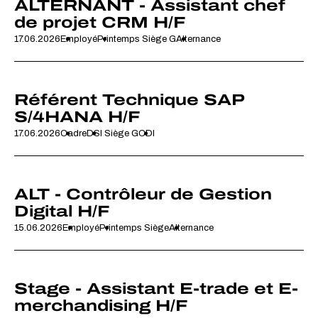
ALTERNANT - Assistant chef
de projet CRM H/F
17.06.2026
Employé
Printemps Siège G
Alternance
Référent Technique SAP
S/4HANA H/F
17.06.2026
Cadre
DSI Siège G
CDI
ALT - Contrôleur de Gestion
Digital H/F
15.06.2026
Employé
Printemps Siège
Alternance
Stage - Assistant E-trade et E-
merchandising H/F