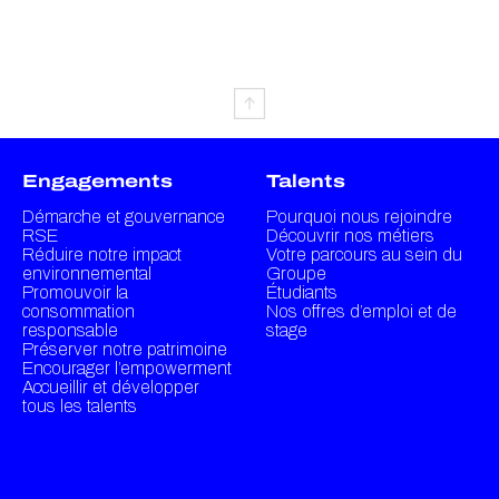
Engagements
Talents
Démarche et gouvernance
Pourquoi nous rejoindre
RSE
Découvrir nos métiers
Réduire notre impact
Votre parcours au sein du
environnemental
Groupe
Promouvoir la
Étudiants
consommation
Nos offres d’emploi et de
responsable
stage
Préserver notre patrimoine
Encourager l’empowerment
Accueillir et développer
tous les talents