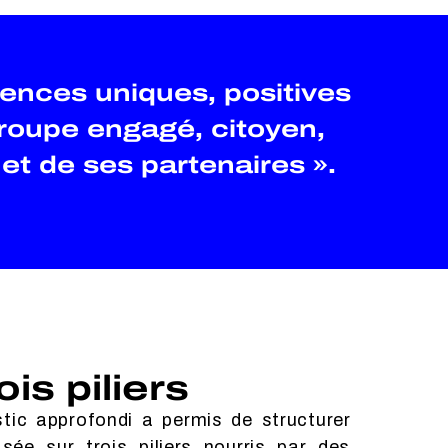
iences uniques, positives
 groupe engagé, citoyen,
et de ses partenaires ».
s piliers