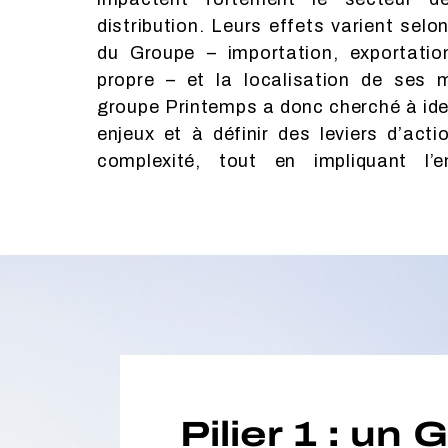
distribution. Leurs effets varient sel
leviers d’action communs aux enseigne
du Groupe – importation, exportation
Place des Tendances et Made In Des
propre – et la localisation de ses 
puis chaque magasin décline ensuite ce
groupe Printemps a donc cherché à ide
des actions concrètes. Un engagement 
enjeux et à définir des leviers d’act
le principe de responsabilité et le 
complexité, tout en impliquant l’
Pilier 1 : u