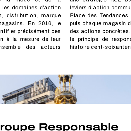
on les domaines d’action
s Printemps, Citadium,
, distribution, marque
ign. Chaque enseigne,
magasins. En 2016, le
tte feuille de route via
ntifier précisément ces
volontaire, motivé par
ion à la mesure de leur
désir de prolonger une
ensemble des acteurs
histoire cent-soixanten
n Groupe Responsable