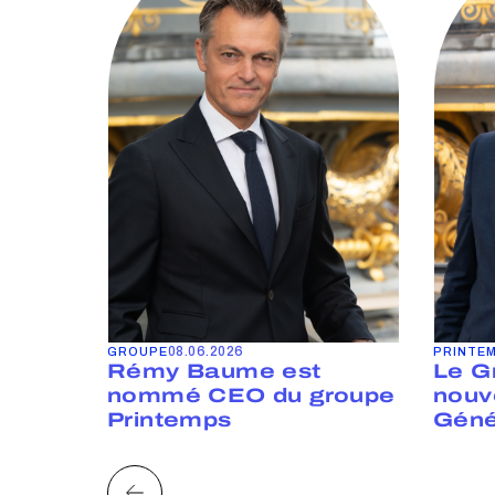
08.06.2026
GROUPE
PRINTE
e le
Rémy Baume est
Le G
hat en
nommé CEO du groupe
nouv
Printemps
Génér