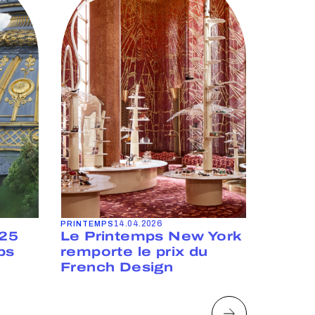
14.04.2026
PRINTEMPS
ENGAGEM
025
Le Printemps New York
Céléb
ps
remporte le prix du
qui fo
French Design