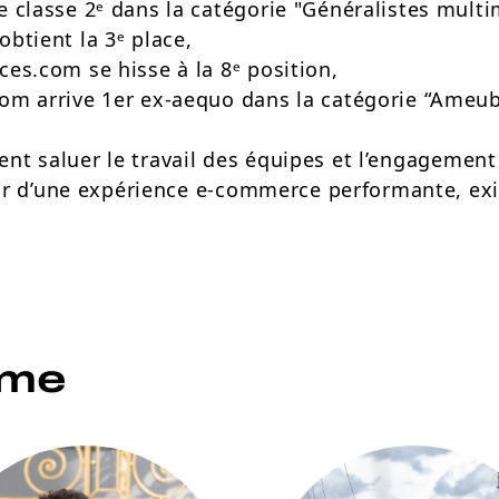
 classe 2ᵉ dans la catégorie "Généralistes mult
btient la 3ᵉ place,
es.com se hisse à la 8ᵉ position,
om arrive 1er ex‑aequo dans la catégorie “Ame
ient saluer le travail des équipes et l’engagemen
r d’une expérience e‑commerce performante, exi
ème