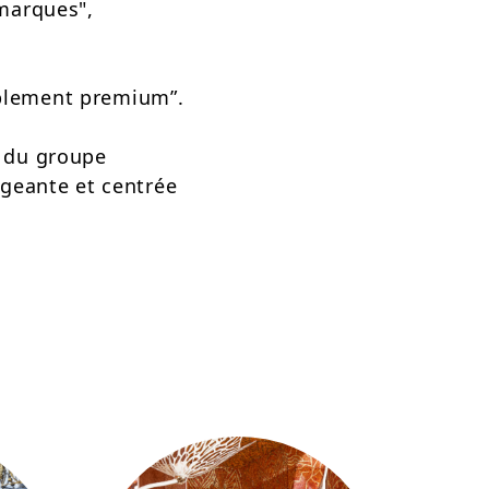
imarques",
ublement premium”.
t du groupe
geante et centrée