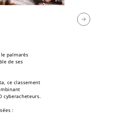
 le palmarès
ble de ses
sta, ce classement
combinant
0 cyberacheteurs.
sées :