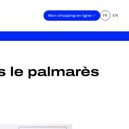
Mon shopping en ligne
FR
EN
s le palmarès